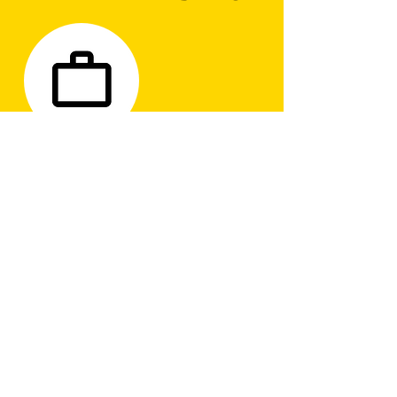
PROFESSIONNEL
SPEECHLAB EST FAIT
POUR VOUS,
ÉCHANGEONS SUR
VOTRE PROJET
Vous souhaitez plus
d'information sur Speechlab ou